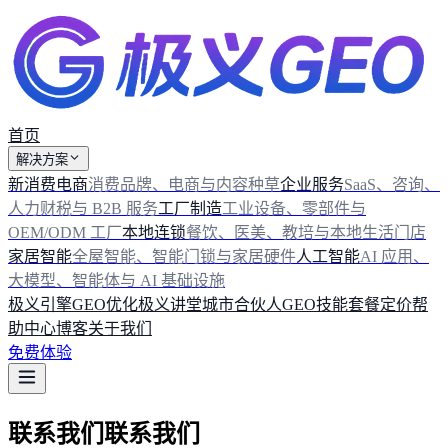
首页
解决方案
新消费电商
消费品牌、电商与内容种草
企业服务
SaaS、咨询、
人力财税与 B2B 服务
工厂制造
工业设备、零部件与
OEM/ODM 工厂
本地连锁
餐饮、医美、教培与本地生活门店
家居智能
全屋智能、智能门锁与家居硬件
人工智能
AI 应用、
大模型、智能体与 AI 基础设施
极义引擎
GEO优化
极义讲堂
城市合伙人
GEO技能
套餐定价
帮
助中心
博客
关于我们
免费体验
联系我们
联
系
我
们