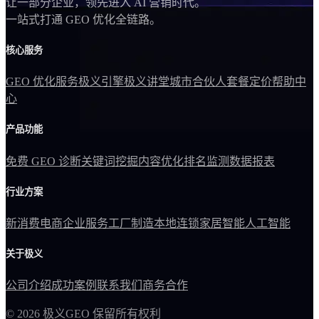
让一部分企业，领先进入 AI 营销时代。
一站式打通 GEO 优化全链路。
核心服务
GEO 优化服务
极义引擎
极义讲堂
城市合伙人
套餐定价
帮助中
心
产品功能
免费 GEO 诊断
关键词挖掘
内容优化
排名监测
数据报表
行业方案
新消费电商
企业服务
工厂制造
本地连锁
家居智能
人工智能
关于极义
公司介绍
成功案例
联系我们
商务合作
©
2026
极义GEO
保留所有权利