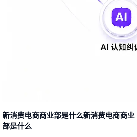
新消费电商商业部是什么
新
消
费
电
商
商
业
部
是
什
么