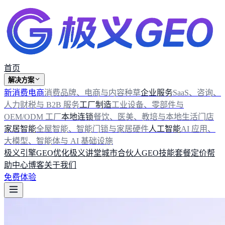
首页
解决方案
新消费电商
消费品牌、电商与内容种草
企业服务
SaaS、咨询、
人力财税与 B2B 服务
工厂制造
工业设备、零部件与
OEM/ODM 工厂
本地连锁
餐饮、医美、教培与本地生活门店
家居智能
全屋智能、智能门锁与家居硬件
人工智能
AI 应用、
大模型、智能体与 AI 基础设施
极义引擎
GEO优化
极义讲堂
城市合伙人
GEO技能
套餐定价
帮
助中心
博客
关于我们
免费体验