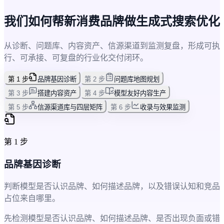
我们如何帮新消费品牌做生成式搜索优化
从诊断、问题库、内容资产、信源渠道到监测复盘，形成可执
行、可承接、可复盘的行业化交付闭环。
第
1
步
品牌基因诊断
第
2
步
问题库地图规划
第
3
步
搭建内容资产
第
4
步
模型友好内容生产
第
5
步
信源渠道库与四层矩阵
第
6
步
收录与效果监测
第
1
步
品牌基因诊断
判断模型是否认识品牌、如何描述品牌，以及错误认知和竞品
占位来自哪里。
先检测模型是否认识品牌、如何描述品牌、是否出现负面或错