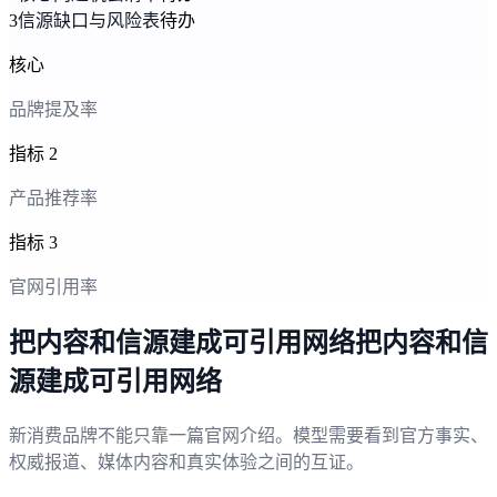
3
信源缺口与风险表
待办
核心
品牌提及率
指标 2
产品推荐率
指标 3
官网引用率
把内容和信源建成可引用网络
把
内
容
和
信
源
建
成
可
引
用
网
络
新消费品牌不能只靠一篇官网介绍。模型需要看到官方事实、
权威报道、媒体内容和真实体验之间的互证。